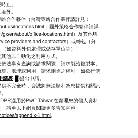
滅時止。
及境外。
策略合作夥伴（台灣策略合作夥伴請詳見：
out-us/locations.html
；國外策略合作夥伴請詳
/gx/en/about/office-locations.html
）及其他與
 providers and contractors）或轉包（分
tors）（如資料外包處理或儲存單位等）。
或其他非自動化之利用方式。
您依法享有查詢或請求閱覽、請求製給複製本、
蒐集、處理或利用、請求刪除之權利，如欲行使
申請表
)提出申請。
提供不完全時，資誠將無法順利為您提供相關訊
行。
PR適用於PwC Taiwan在處理您的個人資料
利，請至以下網頁閱讀更多告知內容：
notices/appendix-1.html
。