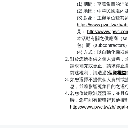
期間：至蒐集目的消
地區：中華民國境內
對象：主辦單位暨其
https://www.pwc.tw/zh/ab
見：
https://www.pwc.com
本活動有關之供應商（service
包）商（subcontrac
方式：以自動化機器
對於您所提供之個人資料，
請求補充或更正、請求停止
前述權利，請透過(
個資權益
如您選擇不提供個人資料或
息，並將影響蒐集目的之遂
若您位於歐洲經濟區，並且GD
時，您可能有權獲得其他權
https://www.pwc.tw/zh/legal-